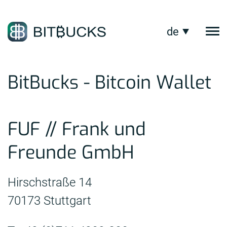
Direkt
zum
Inhalt
de
Nav
Language:
akt
Impressum
BitBucks - Bitcoin Wallet
FUF // Frank und
Freunde GmbH
Hirschstraße 14
70173 Stuttgart